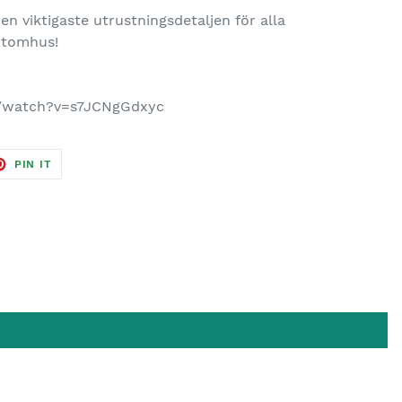
en viktigaste utrustningsdetaljen för alla
utomhus!
m/watch?v=s7JCNgGdxyc
ET
PIN
PIN IT
ON
TER
PINTEREST