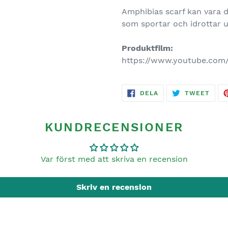
Amphibias scarf kan vara d
som sportar och idrottar 
Produktfilm:
https://www.youtube.co
DELA
TWE
DELA
TWEET
PÅ
ON
FACEBOOK
TWIT
KUNDRECENSIONER
Var först med att skriva en recension
Skriv en recension