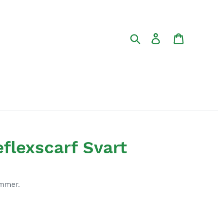
Sök
Logga in
Varukor
flexscarf Svart
ommer.